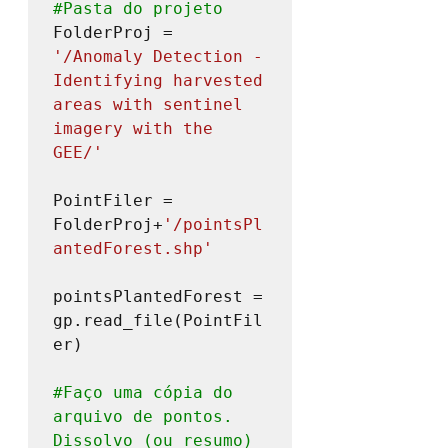
#Pasta
 do projeto
FolderProj = 
'/Anomaly Detection - 
Identifying harvested 
areas with sentinel 
imagery with the 
GEE/'
PointFiler = 
FolderProj+
'/pointsPl
antedForest.shp'
pointsPlantedForest = 
gp.read_file(PointFil
er)

#Faço
 uma cópia do 
arquivo de pontos. 
Dissolvo (ou resumo) 