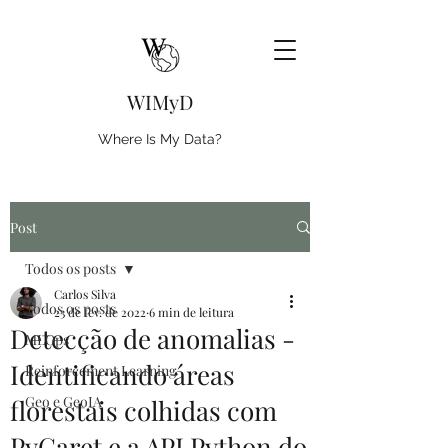
WIMyD
Where Is My Data?
Post
Todos os posts
Carlos Silva
Todos os posts
23 de fev. de 2022
6 min de leitura
Detecção de anomalias -
MLOps
Identificando áreas
Reinforcement Learning
Geo e GeoIA
florestais colhidas com
PyCaret e a API Python do