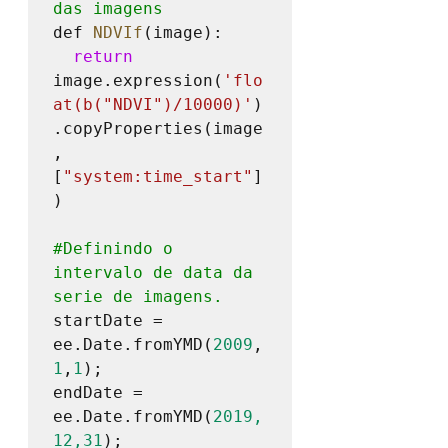
das imagens
def 
NDVIf
(image):

return
image.expression(
'flo
at(b("NDVI")/10000)'
)
.copyProperties(image
, 
[
"system:time_start"
]
)

#Definindo
 o 
intervalo de data da 
serie de imagens.
startDate = 
ee.Date.fromYMD(
2009
,
1
,
1
);

endDate = 
ee.Date.fromYMD(
2019,
12,31
);
