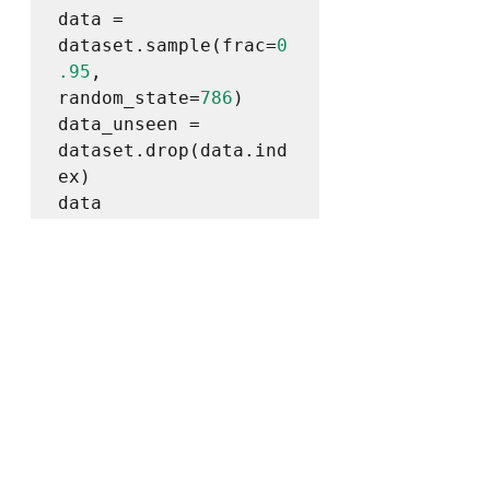
data = 
dataset.sample(frac=
0
.95
, 
random_state=
786
)

data_unseen = 
dataset.drop(data.ind
ex)

data
	No PyCaret existe um processo 
de analise e limpeza de dados que 
ocorre na utilização da função 