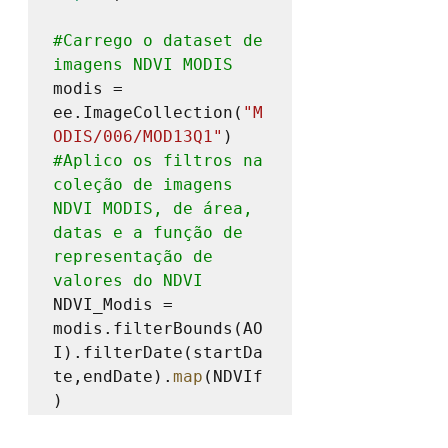
#Carrego
 o dataset de 
imagens NDVI MODIS
modis = 
ee.ImageCollection(
"M
ODIS/006/MOD13Q1"
#Aplico
 os filtros na 
coleção de imagens 
NDVI MODIS, de área, 
datas e a função de 
representação de 
valores do NDVI
NDVI_Modis = 
modis.filterBounds(AO
I).filterDate(startDa
te,endDate).
map
(NDVIf
)