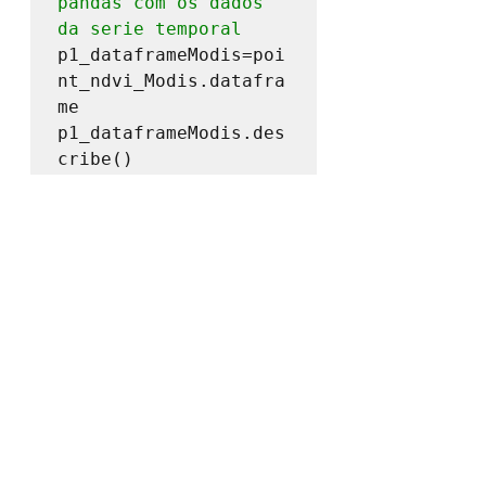
pandas com os dados 
da serie temporal
p1_dataframeModis=poi
nt_ndvi_Modis.datafra
me

p1_dataframeModis.des
cribe()