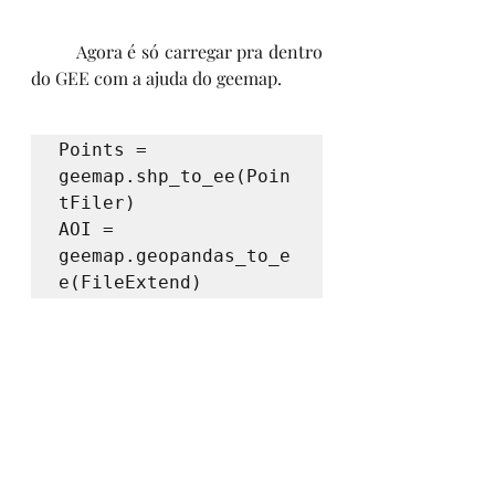
	Agora é só carregar pra dentro 
do GEE com a ajuda do geemap.
Points = 
geemap.shp_to_ee(Poin
tFiler) 

AOI = 
geemap.geopandas_to_e
e(FileExtend)