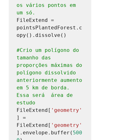
os vários pontos em 
um só.
FileExtend = 
pointsPlantedForest.c
opy().dissolve() 

#Crio
 um polígono do 
tamanho das 
proporções máximas do 
polígono dissolvido 
anteriormente aumento 
em 5 km de borda. 
Essa será  área de 
estudo
FileExtend[
'geometry'
] = 
FileExtend[
'geometry'
].envelope.buffer(
500