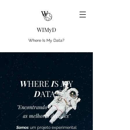
WIMyD
Where Is My Data?
W
HERE
I
S
M
Y
D
ATA?
"Encontrando o lugar para
as melhores decisões"
Somos
um projeto experimental