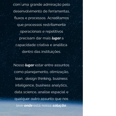
com uma grande admiração pelo
desenvolvimento de ferramentas,
fluxos e processos. Acreditamos
que processos restritamente
operacionais e repetitivos
precisam dar mais
lugar
a
capacidade criativa e analítica
dentro das instituições.
Nosso
lugar
estar entre assuntos
como planejamento, otimização,
lean , design thinking, business
inteligence, business analytics,
data science, analise espacial e
qualquer outro assunto que nos
leve
onde
está nossa
solução
.